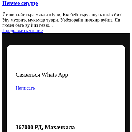
Певчее сердце
Йишвра-йигъра мяъли кIури, Ккебебехъру ашукь юкIв йиз!
Уву мухриъ, мукьмар туври, Уьбхюрайи ничхир вуйиз. Яв
гюзел багъ ву йиз гевю...
Продолжить чтение
Связаться Whats App
Написать
367000 РД, Махачкала