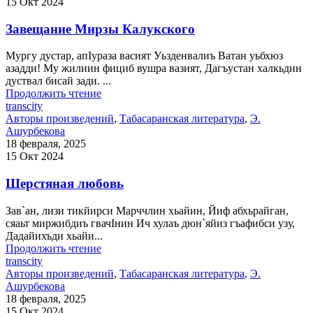
15 Окт 2024
Завещание Мирзы Калукского
Мургу дустар, апIураза васият Уьзденвалиъ Ватан уьбхюз
азадди! Му жилиин фициб вушра вазият, Дагъустан халкьдин
дуствал бисай зади. ...
Продолжить чтение
transcity
Авторы произведений
,
Табасаранская литература
,
Э.
Ашурбекова
18 февраля, 2025
15 Окт 2024
Шерстяная любовь
Зав`ан, лизи тикйирси Марччлин хьайин, Йиф абхьрайган,
сяаьт миржибдиъ гвачIнин Ич хулаъ дюн`яйиз гъафибси узу,
Дадайихъди хьайи...
Продолжить чтение
transcity
Авторы произведений
,
Табасаранская литература
,
Э.
Ашурбекова
18 февраля, 2025
15 Окт 2024