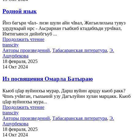
Родной язык
Йиз багъри чIал- лизи шули айи чIвал, Жигьилихьна тувуз
удудукьрай ирс - Аьсрариан гъабхиб ктадабхъди урчIвал,
Имтигьянси дийибгъуб ...
Продолжить чтение
transcity
Авторы произведений
,
Табасаранская литература
,
Э.
Ашурбекова
18 февраля, 2025
14 Окт 2024
Из посвящения Омарла Батыраю
Кьюб цIар вуйинхъа мурар, Дарш вуйин арццу кьюб ракк?
Чпиъ учIвган, гъахьний узу Дагълуйин хулан марцакк. Кьюб
цIар вуйинхъа мура...
Продолжить чтение
transcity
Авторы произведений
,
Табасаранская литература
,
Э.
Ашурбекова
18 февраля, 2025
14 Окт 2024