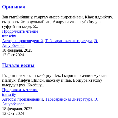
Оригинал
Зав гьитIибшвну, гъаргъу амсар гьарснайган, КIаж илдибтну,
гьарар гъайсар духьнайган, Алдру вахтна гьубкIну уьл
суфрай`ин мерд, У...
Продолжить чтение
transcity
Авторы произведений
,
Табасаранская литература
,
Э.
Ашурбекова
18 февраля, 2025
13 Окт 2024
Начало весны
Гъярин гъючIаъ – гъеебццу чIеъ. Гьаригъ – сачдин мукьан
пIапIух. Йифун цIилси, дабхъну ичIаъ, ЕбцIура ктабхъу
кьюрдун рух. Ккебшу...
Продолжить чтение
transcity
Авторы произведений
,
Табасаранская литература
,
Э.
Ашурбекова
18 февраля, 2025
12 Окт 2024