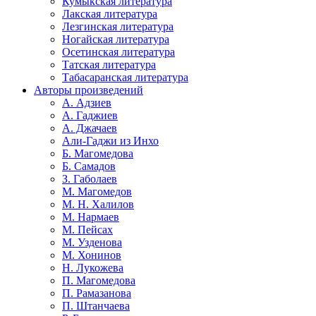
Кумыкская литература
Лакская литература
Лезгинская литература
Ногайская литература
Осетинская литература
Татская литература
Табасаранская литература
Авторы произведений
А. Адзиев
А. Гаджиев
А. Джачаев
Али-Гаджи из Инхо
Б. Магомедова
Б. Самадов
З. Габолаев
М. Магомедов
М. Н. Халилов
М. Нармаев
М. Пейсах
М. Узденова
М. Хонинов
Н. Лукожева
П. Магомедова
П. Рамазанова
П. Штанчаева