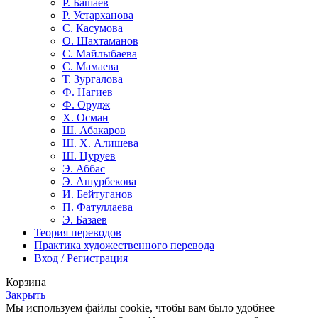
Р. Башаев
Р. Устарханова
С. Касумова
О. Шахтаманов
С. Майлыбаева
С. Мамаева
Т. Зургалова
Ф. Нагиев
Ф. Орудж
Х. Осман
Ш. Абакаров
Ш. Х. Алишева
Ш. Цуруев
Э. Аббас
Э. Ашурбекова
И. Бейтуганов
П. Фатуллаева
Э. Базаев
Теория переводов
Практика художественного перевода
Вход / Регистрация
Корзина
Закрыть
Мы используем файлы cookie, чтобы вам было удобнее