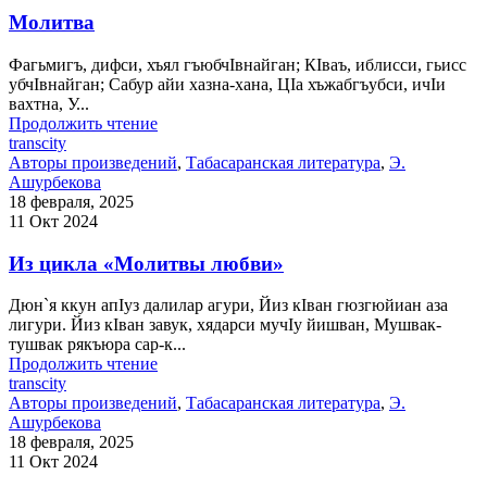
Молитва
Фагьмигъ, дифси, хъял гъюбчIвнайган; КIваъ, иблисси, гьисс
убчIвнайган; Сабур айи хазна-хана, ЦIа хъжабгъубси, ичIи
вахтна, У...
Продолжить чтение
transcity
Авторы произведений
,
Табасаранская литература
,
Э.
Ашурбекова
18 февраля, 2025
11 Окт 2024
Из цикла «Молитвы любви»
Дюн`я ккун апIуз далилар агури, Йиз кIван гюзгюйиан аза
лигури. Йиз кIван завук, хядарси мучIу йишван, Мушвак-
тушвак рякъюра сар-к...
Продолжить чтение
transcity
Авторы произведений
,
Табасаранская литература
,
Э.
Ашурбекова
18 февраля, 2025
11 Окт 2024