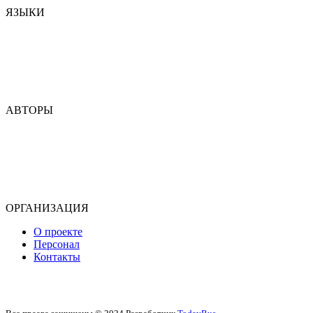
ЯЗЫКИ
Аварский
Азербайджанский
Табасаранский
Ногайский
Кумыкский
АВТОРЫ
Э. Аббас
Э. Ашурбекова
М. Узденова
Т. Зургалова
Б. Самадов
ОРГАНИЗАЦИЯ
О проекте
Персонал
Контакты