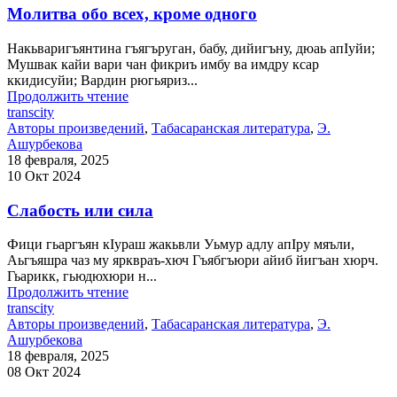
Молитва обо всех, кроме одного
Накьваригъянтина гъягъруган, бабу, дийигъну, дюаь апIуйи;
Мушвак кайи вари чан фикриъ имбу ва имдру ксар
ккидисуйи; Вардин рюгьяриз...
Продолжить чтение
transcity
Авторы произведений
,
Табасаранская литература
,
Э.
Ашурбекова
18 февраля, 2025
10 Окт 2024
Слабость или сила
Фици гьаргъян кIураш жакьвли Уьмур адлу апIру мяъли,
Аьгъяшра чаз му ярквраъ-хюч Гъябгъюри айиб йигъан хюрч.
Гьарикк, гьюдюхюри н...
Продолжить чтение
transcity
Авторы произведений
,
Табасаранская литература
,
Э.
Ашурбекова
18 февраля, 2025
08 Окт 2024