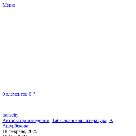
Меню
0
элементов
0
₽
ДРО ООО "СОЮЗ РОССИЙСКИХ ПИСАТЕЛЕЙ"
transcity
Авторы произведений
,
Табасаранская литература
,
Э.
Ашурбекова
18 февраля, 2025