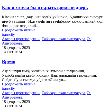
Как я хотела бы открыть времени дверь
КIваин алнав, дада, ихь кучIкIучIкюкю, Адашиз ккилибгури
шлуб увухъди - Ихь унчIв`ан гьачIабккну кюкю дапIнай кюл,
Фици рякъюзди либ...
Продолжить чтение
transcity
Авторы произведений
,
Табасаранская литература
,
Э.
Ашурбекова
18 февраля, 2025
14 Окт 2024
Время
Адаршвури имбу кюкйир Аьлхъюри а гъурариин,
Уьлюбгънайи кьаби кюкдин ДацIарнакнайи гъюнариин.
Сабди кIура гьатмунубдиз: «Лига ув...
Продолжить чтение
transcity
Авторы произведений
,
Табасаранская литература
,
Э.
Ашурбекова
18 февраля, 2025
13 Окт 2024