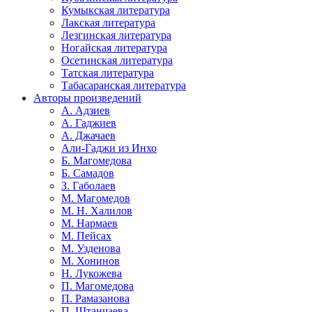
Кумыкская литература
Лакская литература
Лезгинская литература
Ногайская литература
Осетинская литература
Татская литература
Табасаранская литература
Авторы произведений
А. Адзиев
А. Гаджиев
А. Джачаев
Али-Гаджи из Инхо
Б. Магомедова
Б. Самадов
З. Габолаев
М. Магомедов
М. Н. Халилов
М. Нармаев
М. Пейсах
М. Узденова
М. Хонинов
Н. Лукожева
П. Магомедова
П. Рамазанова
П. Штанчаева