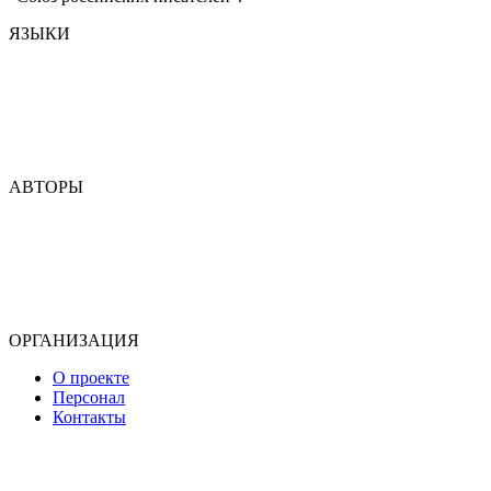
ЯЗЫКИ
Аварский
Азербайджанский
Табасаранский
Ногайский
Кумыкский
АВТОРЫ
Э. Аббас
Э. Ашурбекова
М. Узденова
Т. Зургалова
Б. Самадов
ОРГАНИЗАЦИЯ
О проекте
Персонал
Контакты