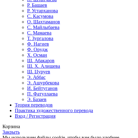
Р. Башаев
Р. Устарханова
С. Касумова
О. Шахтаманов
С. Майлыбаева
С. Мамаева
Т. Зургалова
Ф. Нагиев
Ф. Орудж
Х. Осман
Ш. Абакаров
Ш. Х. Алишева
Ш. Цуруев
Э. Аббас
Э. Ашурбекова
И. Бейтуганов
П. Фатуллаева
Э. Базаев
Теория переводов
Практика художественного перевода
Вход / Регистрация
Корзина
Закрыть
Мы используем файлы cookie, чтобы вам было удобнее