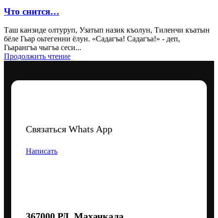
Что снится…
Таш канзиде олтуруп, Узатып назик къолун, Тиленчи къатын
бёле Гьар оьтегенни ёлун. «Садагъа! Садагъа!» - деп,
Гьарангъа чыгъа сеси...
Продолжить чтение
Связаться Whats App
Написать
367000 РД, Махачкала