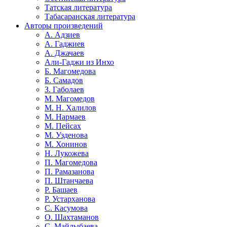
Татская литература
Табасаранская литература
Авторы произведений
А. Адзиев
А. Гаджиев
А. Джачаев
Али-Гаджи из Инхо
Б. Магомедова
Б. Самадов
З. Габолаев
М. Магомедов
М. Н. Халилов
М. Нармаев
М. Пейсах
М. Узденова
М. Хонинов
Н. Лукожева
П. Магомедова
П. Рамазанова
П. Штанчаева
Р. Башаев
Р. Устарханова
С. Касумова
О. Шахтаманов
С. Майлыбаева