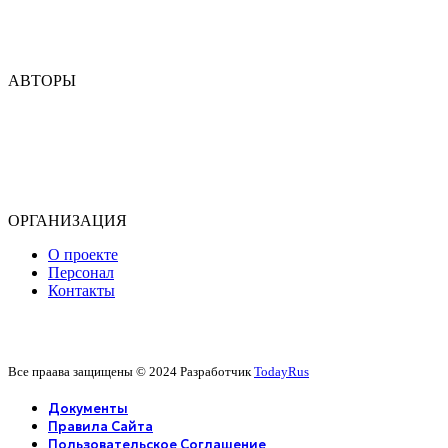
Табасаранский
Ногайский
Кумыкский
АВТОРЫ
Э. Аббас
Э. Ашурбекова
М. Узденова
Т. Зургалова
Б. Самадов
ОРГАНИЗАЦИЯ
О проекте
Персонал
Контакты
Все праава защищены © 2024 Разработчик
TodayRus
Документы
Правила Сайта
Пользовательское Соглашение