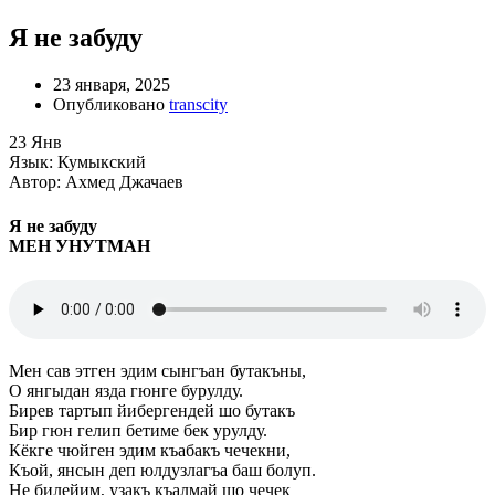
Я не забуду
23 января, 2025
Опубликовано
transcity
23
Янв
Язык: Кумыкский
Автор: Ахмед Джачаев
Я не забуду
МЕН УНУТМАН
Мен сав этген эдим сынгъан бутакъны,
О янгыдан язда гюнге бурулду.
Бирев тартып йибергендей шо бутакъ
Бир гюн гелип бетиме бек урулду.
Кёкге чюйген эдим къабакъ чечекни,
Къой, янсын деп юлдузлагъа баш болуп.
Не билейим, узакъ къалмай шо чечек