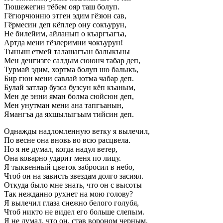
Тюшежегин тёбем ояр таш болуп.
Гёгюрчюнню этген эдим гёзюн сав,
Гёрмесин деп кёплер ону сокъурун,
Не билейим, айланып о къаргъагъа,
Артда мени гёзлеримни чокъурун!
Тыныш етмей талашагъан балыкъны
Мен денгизге салдым сююнч табар деп,
Турмай эдим, хортма болуп шо балыкъ,
Бир гюн мени савлай ютма чабар деп.
Булай затлар бузса бузсун кёп къаным,
Мен де энни яман болма сюйсюн деп,
Мен унутман мени ана тапгъанын,
Ямангъа да яхшылыгъым тийсин деп.
Однажды надломленную ветку я вылечил,
По весне она вновь во всю расцвела.
Но я не думал, когда надул ветер,
Она коварно ударит меня по лицу.
Я тыквенный цветок забросил в небо,
Чтоб он на зависть звездам долго засиял.
Откуда было мне знать, что он с высоты
Так нежданно рухнет на мою голову?
Я вылечил глаза снежно белого голубя,
Чтоб никто не видел его больше слепым.
Я не думал, что он, став вороном черным,