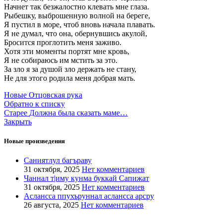
Начнет так безжалостно клевать мне глаза.
Рыбешку, выброшенную волной на береге,
Я пустил в море, чтоб вновь начала плавать.
Я не думал, что она, обернувшись акулой,
Бросится проглотить меня заживо.
Хотя эти моменты портят мне кровь,
Я не собираюсь им мстить за это.
За зло я за душой зло держать не стану,
Не для этого родила меня добрая мать.
Новые
Отцовская рука
Обратно к списку
Старее
Должна была сказать маме…
Закрыть
Новые произведения
Саниятлул багъраву
31 октября, 2025
Нет комментариев
Чаннал т|иму кунма буккай Сапижат
31 октября, 2025
Нет комментариев
Аслансса ппухъруннал аслансса арсру
26 августа, 2025
Нет комментариев