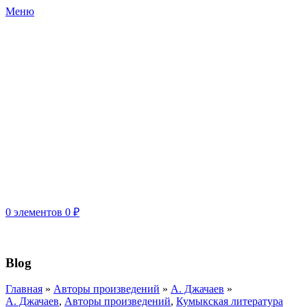
Меню
0
элементов
0
₽
ДРО ООО "СОЮЗ РОССИЙСКИХ ПИСАТЕЛЕЙ"
Blog
Главная
»
Авторы произведений
»
А. Джачаев
»
А. Джачаев
,
Авторы произведений
,
Кумыкская литература