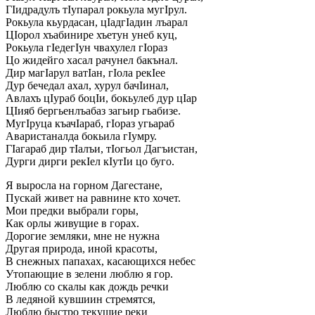
ГIидрадулъ тIупарал рокьула мугIрул.
Рокьула кьурдасан, цIадгIадин лъарал
ЦIорол хъабинире хъетун унеб куц,
Рокьула гIедегIун чвахулел гIораз
Цо жидейго хасал рачунел бакънал.
Дир магIарул ватIан, гIола рекIeе
Дур бечедал ахал, хурул бачIинал,
Авлахъ цIураб боцIи, бокьулеб дур цIар
ЦIияб бергьенлъабаз загьир гьабизе.
МугIруца къачIараб, гIораз угьараб
Аваристаналда бокьила гIумру.
ГIагараб дир тIалъи, тIогьол Дагъистан,
Дурги дирги рекIел кIутIи цо буго.
Я выросла на горном Дагестане,
Пускай живет на равнине кто хочет.
Мои предки выбрали горы,
Как орлы живущие в горах.
Дорогие земляки, мне не нужна
Другая природа, иной красоты,
В снежных папахах, касающихся небес
Утопающие в зелени люблю я гор.
Люблю со скалы как дождь речки
В ледяной кувшиин стремятся,
Люблю быстро текущие реки