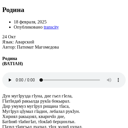
Родина
18 февраля, 2025
Опубликовано
transcity
24
Окт
Язык: Аварский
Автор: Патимат Магомедова
Родина
(ВАТIАН)
Дун мугIрузда гIуна, дие гьел гIела,
ГIатIидаб ракьалда рукIа бокьарал.
Дир умумуз мугIрул рищана тIаса,
МугIрул цIумал гIадин, лебалал рукIун.
Хириял ракьцоял, кваричIо дие,
БатIияб тIабигIат, тIокIаб берцинлъи.
ГIазул тIаргъал лъурал, тIох зодиб цурал,