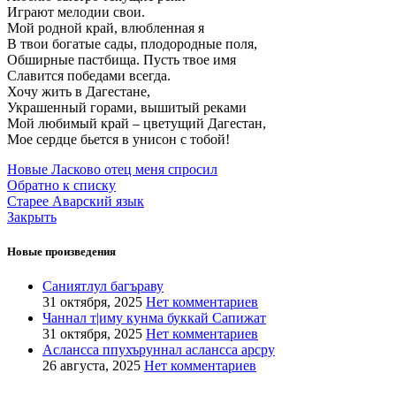
Играют мелодии свои.
Мой родной край, влюбленная я
В твои богатые сады, плодородные поля,
Обширные пастбища. Пусть твое имя
Славится победами всегда.
Хочу жить в Дагестане,
Украшенный горами, вышитый реками
Мой любимый край – цветущий Дагестан,
Мое сердце бьется в унисон с тобой!
Новые
Ласково отец меня спросил
Обратно к списку
Старее
Аварский язык
Закрыть
Новые произведения
Саниятлул багъраву
31 октября, 2025
Нет комментариев
Чаннал т|иму кунма буккай Сапижат
31 октября, 2025
Нет комментариев
Аслансса ппухъруннал аслансса арсру
26 августа, 2025
Нет комментариев