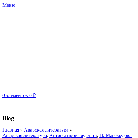
Меню
0
элементов
0
₽
ДРО ООО "СОЮЗ РОССИЙСКИХ ПИСАТЕЛЕЙ"
Blog
Главная
»
Аварская литература
»
Аварская литература
,
Авторы произведений
,
П. Магомедова