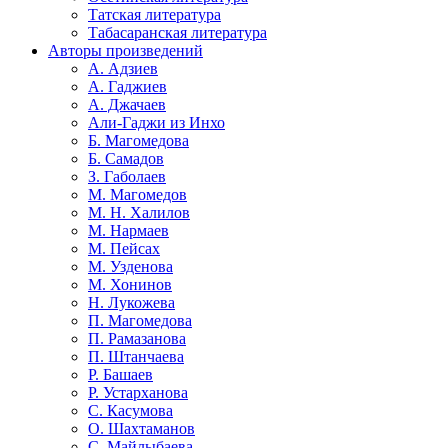
Татская литература
Табасаранская литература
Авторы произведений
А. Адзиев
А. Гаджиев
А. Джачаев
Али-Гаджи из Инхо
Б. Магомедова
Б. Самадов
З. Габолаев
М. Магомедов
М. Н. Халилов
М. Нармаев
М. Пейсах
М. Узденова
М. Хонинов
Н. Лукожева
П. Магомедова
П. Рамазанова
П. Штанчаева
Р. Башаев
Р. Устарханова
С. Касумова
О. Шахтаманов
С. Майлыбаева