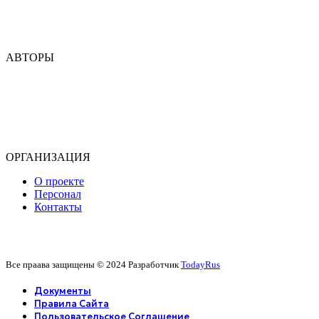
Табасаранский
Ногайский
Кумыкский
АВТОРЫ
Э. Аббас
Э. Ашурбекова
М. Узденова
Т. Зургалова
Б. Самадов
ОРГАНИЗАЦИЯ
О проекте
Персонал
Контакты
Все праава защищены © 2024 Разработчик
TodayRus
Документы
Правила Сайта
Пользовательское Соглашение